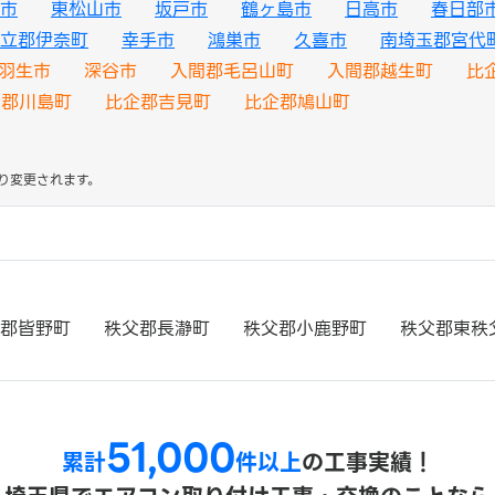
市
東松山市
坂戸市
鶴ヶ島市
日高市
春日部
立郡伊奈町
幸手市
鴻巣市
久喜市
南埼玉郡宮代
羽生市
深谷市
入間郡毛呂山町
入間郡越生町
比
企郡川島町
比企郡吉見町
比企郡鳩山町
り変更されます。
郡皆野町
秩父郡長瀞町
秩父郡小鹿野町
秩父郡東秩
51,000
累計
件以上
の工事実績！