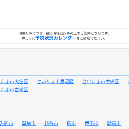
現在好評につき、最短明後日以降の工事ご案内となります。
予約状況カレンダー
詳しくは
をご確認ください。
いたま市大宮区
さいたま市見沼区
さいたま市中央区
いたま市岩槻区
入間市
草加市
越谷市
蕨市
戸田市
朝霞市