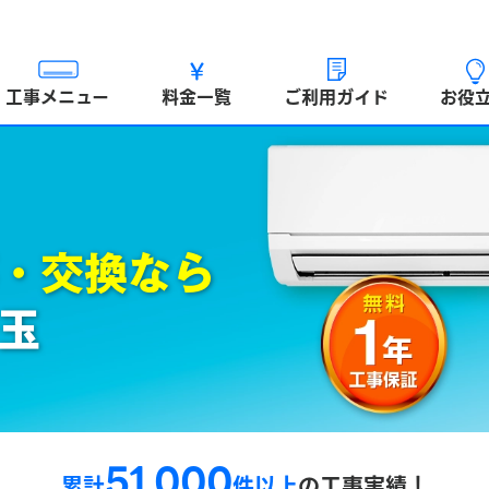
工事メニュー
料金一覧
ご利用ガイド
お役
・交換なら
玉
51,000
累計
件以上
の工事実績！