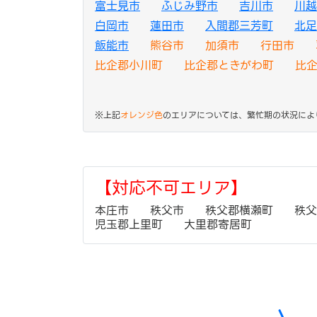
富士見市
ふじみ野市
吉川市
川越
白岡市
蓮田市
入間郡三芳町
北足
飯能市
熊谷市
加須市
行田市
比企郡小川町
比企郡ときがわ町
比
※上記
オレンジ色
のエリアについては、繁忙期の状況によ
【対応不可エリア】
本庄市
秩父市
秩父郡横瀬町
秩父
児玉郡上里町
大里郡寄居町